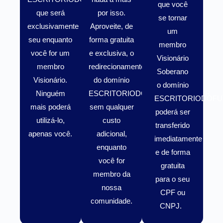
que você
que será
por isso.
se tornar
exclusivamente
Aproveite, de
um
seu enquanto
forma gratuita
membro
você for um
e exclusiva, o
Visionário
membro
redirecionamento
Soberano
Visionário
.
do domínio
o domínio
Ninguém
ESCRITORIODOFUTURO.COM.BR
ESCRITORIODOFU
mais poderá
sem qualquer
poderá ser
utilizá-lo,
custo
transferido
apenas você.
adicional,
imediatamente
enquanto
e de forma
você for
gratuita
membro da
para o seu
nossa
CPF ou
comunidade.
CNPJ.