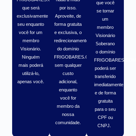
que você
que será
por isso.
se tornar
exclusivamente
Aproveite, de
um
seu enquanto
forma gratuita
membro
você for um
e exclusiva, o
Visionário
membro
redirecionamento
Soberano
Visionário
.
do domínio
o domínio
Ninguém
FRIGOBARES.COM.BR
FRIGOBARES.COM
mais poderá
sem qualquer
poderá ser
utilizá-lo,
custo
transferido
apenas você.
adicional,
imediatamente
enquanto
e de forma
você for
gratuita
membro da
para o seu
nossa
CPF ou
comunidade.
CNPJ.