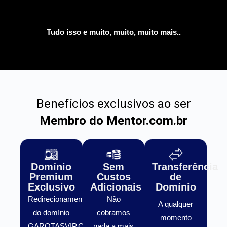
Tudo isso e muito, muito, muito mais..
Benefícios exclusivos ao ser
Membro do Mentor.com.br
Domínio
Sem
Transferência
Premium
Custos
de
Exclusivo
Adicionais
Domínio
Redirecionamento
Não
A qualquer
do domínio
cobramos
momento
GAROTASVIP.COM.BR
nada a mais