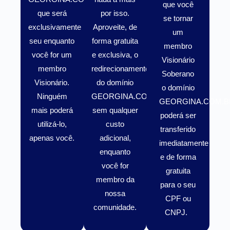
que você
que será
por isso.
se tornar
exclusivamente
Aproveite, de
um
seu enquanto
forma gratuita
membro
você for um
e exclusiva, o
Visionário
membro
redirecionamento
Soberano
Visionário
.
do domínio
o domínio
Ninguém
GEORGINA.COM.BR
GEORGINA.COM.B
mais poderá
sem qualquer
poderá ser
utilizá-lo,
custo
transferido
apenas você.
adicional,
imediatamente
enquanto
e de forma
você for
gratuita
membro da
para o seu
nossa
CPF ou
comunidade.
CNPJ.