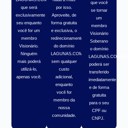
que você
que será
por isso.
se tornar
exclusivamente
Aproveite, de
um
seu enquanto
forma gratuita
membro
você for um
e exclusiva, o
Visionário
membro
redirecionamento
Soberano
Visionário
.
do domínio
o domínio
Ninguém
LAGUNAS.COM.BR
LAGUNAS.COM.BR
mais poderá
sem qualquer
poderá ser
utilizá-lo,
custo
transferido
apenas você.
adicional,
imediatamente
enquanto
e de forma
você for
gratuita
membro da
para o seu
nossa
CPF ou
comunidade.
CNPJ.