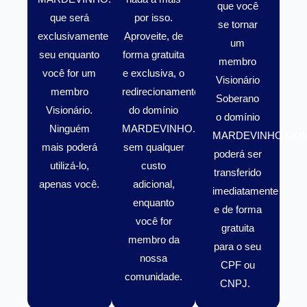
que você
que será
por isso.
se tornar
exclusivamente
Aproveite, de
um
seu enquanto
forma gratuita
membro
você for um
e exclusiva, o
Visionário
membro
redirecionamento
Soberano
Visionário
.
do domínio
o domínio
Ninguém
MARDEVINHO.COM.BR
MARDEVINHO.CO
mais poderá
sem qualquer
poderá ser
utilizá-lo,
custo
transferido
apenas você.
adicional,
imediatamente
enquanto
e de forma
você for
gratuita
membro da
para o seu
nossa
CPF ou
comunidade.
CNPJ.