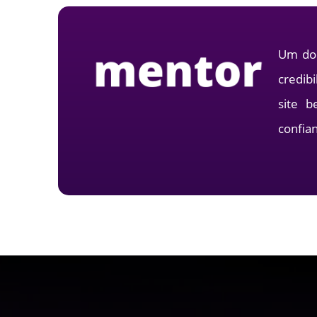
Um dom
credib
site b
confia