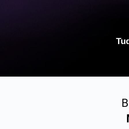
Tud
B