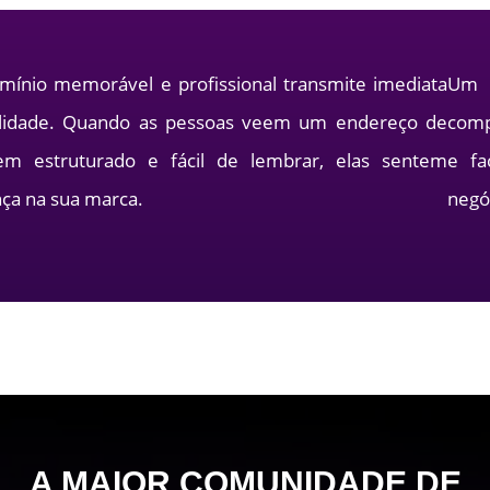
ínio memorável e profissional transmite imediata
Um 
ilidade. Quando as pessoas veem um endereço de
compa
em estruturado e fácil de lembrar, elas sentem
e fa
nça na sua marca.
negó
A
MAIOR
COMUNIDADE DE