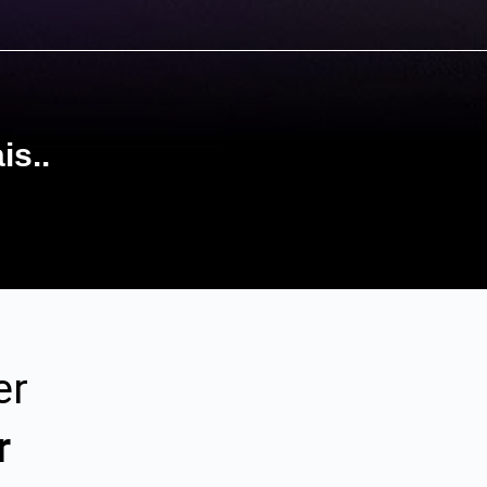
is..
er
r