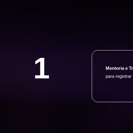
1
Mentoria e T
para registra