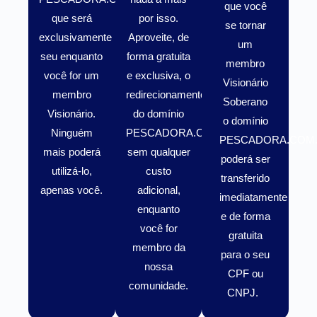
que você
que será
por isso.
se tornar
exclusivamente
Aproveite, de
um
seu enquanto
forma gratuita
membro
você for um
e exclusiva, o
Visionário
membro
redirecionamento
Soberano
Visionário
.
do domínio
o domínio
Ninguém
PESCADORA.COM.BR
PESCADORA.COM
mais poderá
sem qualquer
poderá ser
utilizá-lo,
custo
transferido
apenas você.
adicional,
imediatamente
enquanto
e de forma
você for
gratuita
membro da
para o seu
nossa
CPF ou
comunidade.
CNPJ.