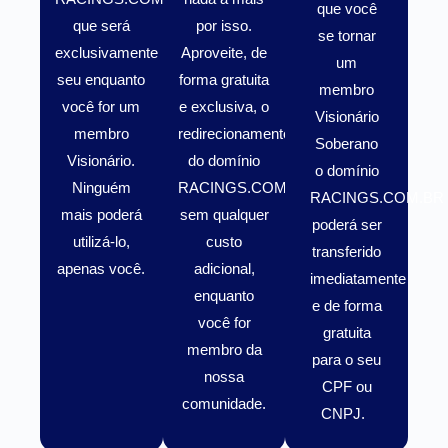
que você
que será
por isso.
se tornar
exclusivamente
Aproveite, de
um
seu enquanto
forma gratuita
membro
você for um
e exclusiva, o
Visionário
membro
redirecionamento
Soberano
Visionário
.
do domínio
o domínio
Ninguém
RACINGS.COM.BR
RACINGS.COM.BR
mais poderá
sem qualquer
poderá ser
utilizá-lo,
custo
transferido
apenas você.
adicional,
imediatamente
enquanto
e de forma
você for
gratuita
membro da
para o seu
nossa
CPF ou
comunidade.
CNPJ.