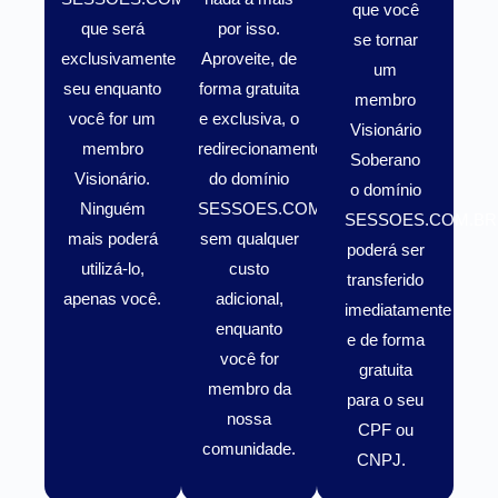
que você
que será
por isso.
se tornar
exclusivamente
Aproveite, de
um
seu enquanto
forma gratuita
membro
você for um
e exclusiva, o
Visionário
membro
redirecionamento
Soberano
Visionário
.
do domínio
o domínio
Ninguém
SESSOES.COM.BR
SESSOES.COM.BR
mais poderá
sem qualquer
poderá ser
utilizá-lo,
custo
transferido
apenas você.
adicional,
imediatamente
enquanto
e de forma
você for
gratuita
membro da
para o seu
nossa
CPF ou
comunidade.
CNPJ.