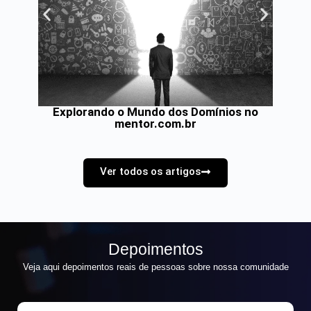
Explorando o Mundo dos Domínios no
E
mentor.com.br
Ver todos os artigos
Depoimentos
Veja aqui depoimentos reais de pessoas sobre nossa comunidade